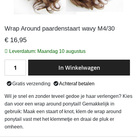
Wrap Around paardenstaart wavy M4/30
Ga
naar
€ 16,95
het
begin
Leverdatum: Maandag 10 augustus
van
de
In Winkelwagen
afbeeldingen-
gallerij
Gratis verzending
Achteraf betalen
Wil je snel en zonder teveel gedoe je haar verlengen? Kies
dan voor een wrap around ponytail! Gemakkelijk in
gebruik: Maak een staart of knot, klem de wrap around
ponytail vast met het klemmetje en draai de pluk er
omheen.