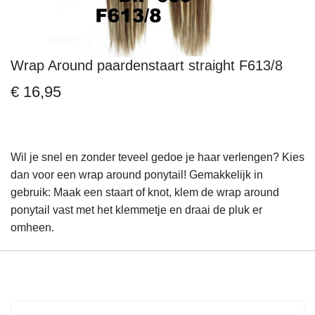
Wrap Around paardenstaart straight F613/8
Ga
naar
€ 16,95
het
begin
van
de
Wil je snel en zonder teveel gedoe je haar verlengen? Kies
afbeeldingen-
dan voor een wrap around ponytail! Gemakkelijk in
gallerij
gebruik: Maak een staart of knot, klem de wrap around
ponytail vast met het klemmetje en draai de pluk er
omheen.