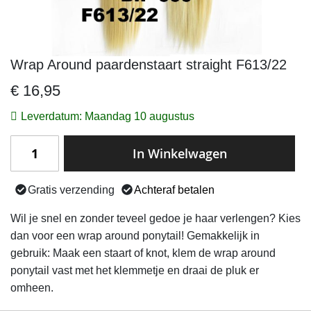
Wrap Around paardenstaart straight F613/22
Ga
naar
€ 16,95
het
begin
Leverdatum: Maandag 10 augustus
van
de
In Winkelwagen
afbeeldingen-
gallerij
Gratis verzending
Achteraf betalen
Wil je snel en zonder teveel gedoe je haar verlengen? Kies
dan voor een wrap around ponytail! Gemakkelijk in
gebruik: Maak een staart of knot, klem de wrap around
ponytail vast met het klemmetje en draai de pluk er
omheen.