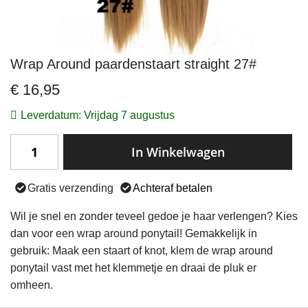
Wrap Around paardenstaart straight 27#
Ga
naar
€ 16,95
het
begin
Leverdatum: Vrijdag 7 augustus
van
de
In Winkelwagen
afbeeldingen-
gallerij
Gratis verzending
Achteraf betalen
Wil je snel en zonder teveel gedoe je haar verlengen? Kies
dan voor een wrap around ponytail! Gemakkelijk in
gebruik: Maak een staart of knot, klem de wrap around
ponytail vast met het klemmetje en draai de pluk er
omheen.