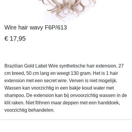
Wire hair wavy F6P/613
Ga
naar
€ 17,95
het
begin
van
de
Brazilian Gold Label Wire synthetische hair extension. 27
afbeeldingen-
cm breed, 50 cm lang en weegt 130 gram. Het is 1 hair
gallerij
extension met een secret wire. Verven is niet mogelijk.
Wassen kan voorzichtig in een bakje koud water met
shampoo. De extension kan bij onvoorzichtig wassen in de
klit raken. Niet föhnen maar deppen met een handdoek,
voorzichtig behandelen.