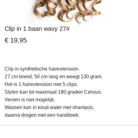
Clip in 1 baan wavy 27#
Ga
naar
€ 19,95
het
begin
van
de
Clip in synthetische hairextension.
afbeeldingen-
27 cm breed, 50 cm lang en weegt 130 gram.
gallerij
Het is 1 hairextension met 5 clips.
Stylen kan tot maximaal 180 graden Celsius.
Verven is niet mogelijk.
Wassen kan in koud water met shampoo,
daarna drogen met een handdoek.