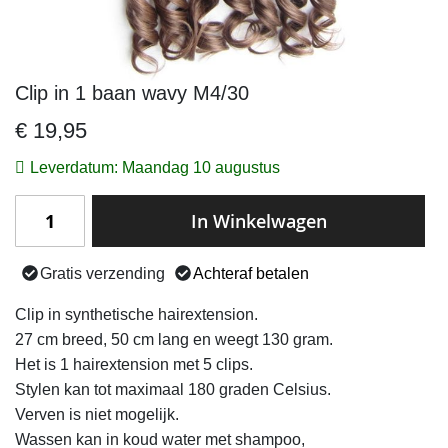
Clip in 1 baan wavy M4/30
Ga
naar
€ 19,95
het
begin
Leverdatum: Maandag 10 augustus
van
de
In Winkelwagen
afbeeldingen-
gallerij
Gratis verzending
Achteraf betalen
Clip in synthetische hairextension.
27 cm breed, 50 cm lang en weegt 130 gram.
Het is 1 hairextension met 5 clips.
Stylen kan tot maximaal 180 graden Celsius.
Verven is niet mogelijk.
Wassen kan in koud water met shampoo,