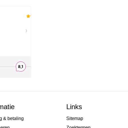
matie
Links
g & betaling
Sitemap
neren
Zoektermen