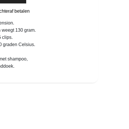
chteraf betalen
tension.
n weegt 130 gram.
 clips.
0 graden Celsius.
 met shampoo,
nddoek.