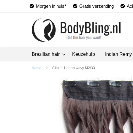
Morgen in huis
*
Gratis verzending
Ach
Brazilian hair
Keuzehulp
Indian Remy
Home
Clip in 1 baan wavy M2/33
Ga
naar
het
einde
van
de
afbeeldingen-
gallerij