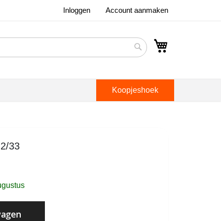
Inloggen
Account aanmaken
Winkelwagen
Search
Koopjeshoek
M2/33
ugustus
wagen