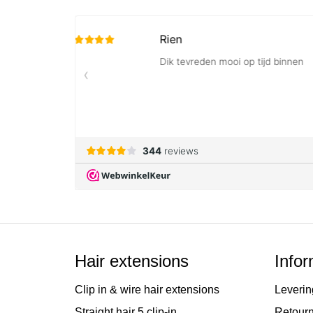
van
de
afbeeldingen-
gallerij
Hair extensions
Infor
Clip in & wire hair extensions
Leverin
Straight hair 5 clip-in
Retour