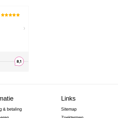
matie
Links
g & betaling
Sitemap
neren
Zoektermen