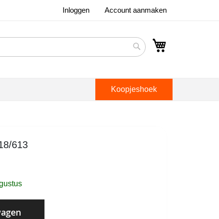
Inloggen
Account aanmaken
Winkelwagen
Search
Koopjeshoek
F18/613
ugustus
wagen