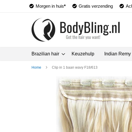
Morgen in huis
*
Gratis verzending
Ach
Brazilian hair
Keuzehulp
Indian Remy
Home
Clip in 1 baan wavy F18/613
Ga
naar
het
einde
van
de
afbeeldingen-
gallerij