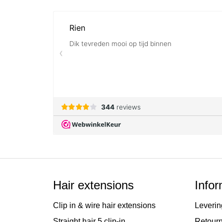
van
de
afbeeldingen-
gallerij
Hair extensions
Infor
Clip in & wire hair extensions
Leverin
Straight hair 5 clip-in
Retour