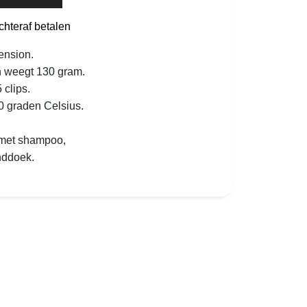
chteraf betalen
tension.
n weegt 130 gram.
 clips.
0 graden Celsius.
 met shampoo,
nddoek.