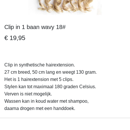
Clip in 1 baan wavy 18#
Ga
naar
€ 19,95
het
begin
van
de
Clip in synthetische hairextension.
afbeeldingen-
27 cm breed, 50 cm lang en weegt 130 gram.
gallerij
Het is 1 hairextension met 5 clips.
Stylen kan tot maximaal 180 graden Celsius.
Verven is niet mogelijk.
Wassen kan in koud water met shampoo,
daarna drogen met een handdoek.