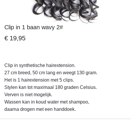
Clip in 1 baan wavy 2#
Ga
naar
€ 19,95
het
begin
van
de
Clip in synthetische hairextension.
afbeeldingen-
27 cm breed, 50 cm lang en weegt 130 gram.
gallerij
Het is 1 hairextension met 5 clips.
Stylen kan tot maximaal 180 graden Celsius.
Verven is niet mogelijk.
Wassen kan in koud water met shampoo,
daarna drogen met een handdoek.