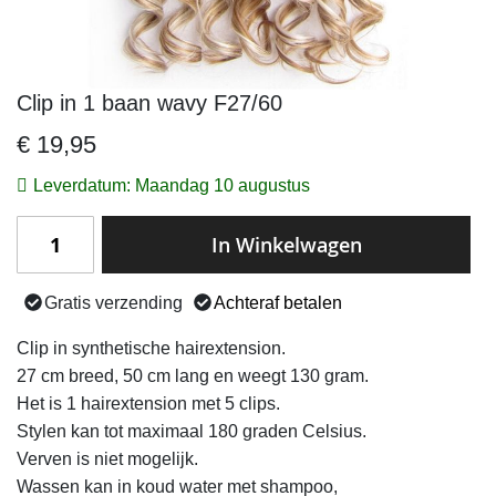
Clip in 1 baan wavy F27/60
Ga
naar
€ 19,95
het
begin
Leverdatum: Maandag 10 augustus
van
de
In Winkelwagen
afbeeldingen-
gallerij
Gratis verzending
Achteraf betalen
Clip in synthetische hairextension.
27 cm breed, 50 cm lang en weegt 130 gram.
Het is 1 hairextension met 5 clips.
Stylen kan tot maximaal 180 graden Celsius.
Verven is niet mogelijk.
Wassen kan in koud water met shampoo,