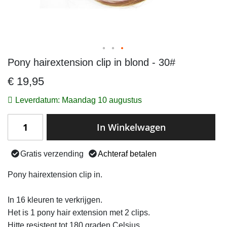
Pony hairextension clip in blond - 30#
Ga
naar
€ 19,95
het
begin
Leverdatum: Maandag 10 augustus
van
de
In Winkelwagen
afbeeldingen-
gallerij
Gratis verzending
Achteraf betalen
Pony hairextension clip in.
In 16 kleuren te verkrijgen.
Het is 1 pony hair extension met 2 clips.
Hitte resistent tot 180 graden Celsius.