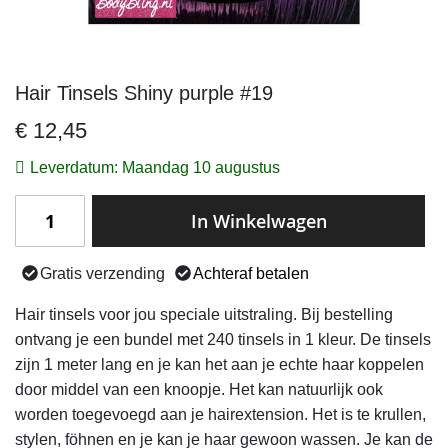
Hair Tinsels Shiny purple #19
Ga
naar
€ 12,45
het
begin
Leverdatum: Maandag 10 augustus
van
de
In Winkelwagen
afbeeldingen-
gallerij
Gratis verzending
Achteraf betalen
Hair tinsels voor jou speciale uitstraling. Bij bestelling
ontvang je een bundel met 240 tinsels in 1 kleur. De tinsels
zijn 1 meter lang en je kan het aan je echte haar koppelen
door middel van een knoopje. Het kan natuurlijk ook
worden toegevoegd aan je hairextension. Het is te krullen,
stylen, föhnen en je kan je haar gewoon wassen. Je kan de