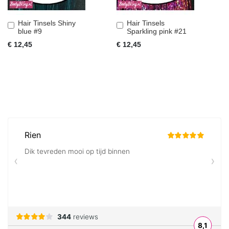
Hair Tinsels Shiny
Hair Tinsels
In
In
blue #9
Sparkling pink #21
Winkelwagen
Winkelwagen
€ 12,45
€ 12,45