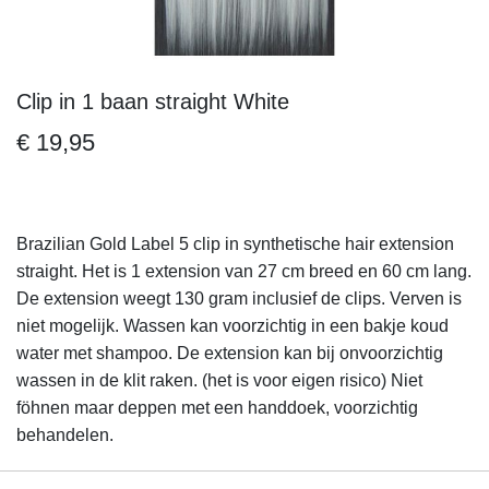
Clip in 1 baan straight White
Ga
naar
€ 19,95
het
begin
van
de
Brazilian Gold Label 5 clip in synthetische hair extension
afbeeldingen-
straight. Het is 1 extension van 27 cm breed en 60 cm lang.
gallerij
De extension weegt 130 gram inclusief de clips. Verven is
niet mogelijk. Wassen kan voorzichtig in een bakje koud
water met shampoo. De extension kan bij onvoorzichtig
wassen in de klit raken. (het is voor eigen risico) Niet
föhnen maar deppen met een handdoek, voorzichtig
behandelen.