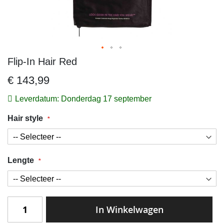
Flip-In Hair Red
Ga
naar
€ 143,99
het
begin
Leverdatum: Donderdag 17 september
van
Hair style
de
afbeeldingen-
gallerij
Lengte
In Winkelwagen