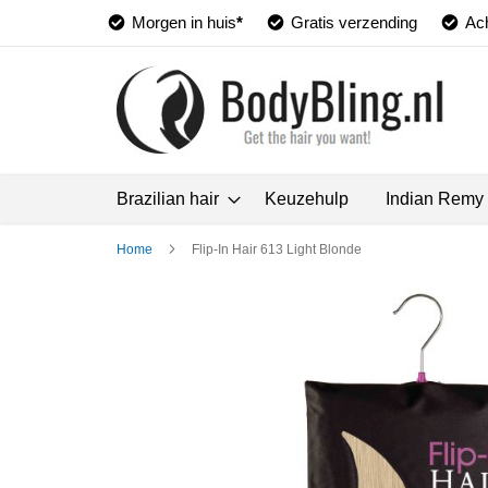
Morgen in huis
*
Gratis verzending
Ach
Brazilian hair
Keuzehulp
Indian Remy
Home
Flip-In Hair 613 Light Blonde
Ga
naar
het
einde
van
de
afbeeldingen-
gallerij