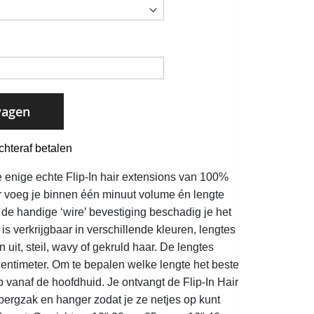
wagen
chteraf betalen
de enige echte Flip-In hair extensions van 100%
ir voeg je binnen één minuut volume én lengte
 de handige ‘wire’ bevestiging beschadig je het
r is verkrijgbaar in verschillende kleuren, lengtes
n uit, steil, wavy of gekruld haar. De lengtes
centimeter. Om te bepalen welke lengte het beste
op vanaf de hoofdhuid. Je ontvangt de Flip-In Hair
ergzak en hanger zodat je ze netjes op kunt