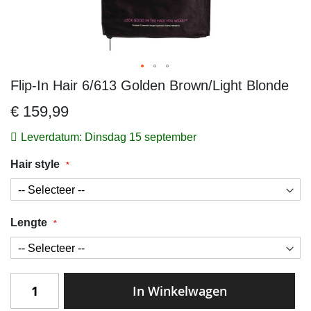
Flip-In Hair 6/613 Golden Brown/Light Blonde
Ga
naar
€ 159,99
het
begin
Leverdatum: Dinsdag 15 september
van
Hair style
de
afbeeldingen-
gallerij
Lengte
In Winkelwagen