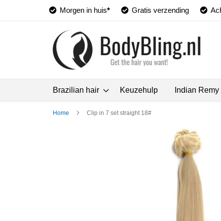
Morgen in huis
*
Gratis verzending
Ach
Brazilian hair
Keuzehulp
Indian Remy
Home
Clip in 7 set straight 18#
Ga
naar
het
einde
van
de
afbeeldingen-
gallerij