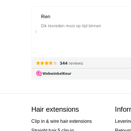
van
de
afbeeldingen-
gallerij
Hair extensions
Infor
Clip in & wire hair extensions
Leverin
Straight hair 5 clip-in
Retour