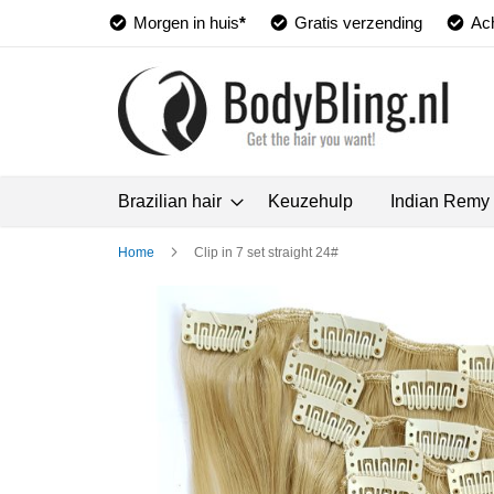
Morgen in huis
*
Gratis verzending
Ach
Brazilian hair
Keuzehulp
Indian Remy
Home
Clip in 7 set straight 24#
Ga
naar
het
einde
van
de
afbeeldingen-
gallerij