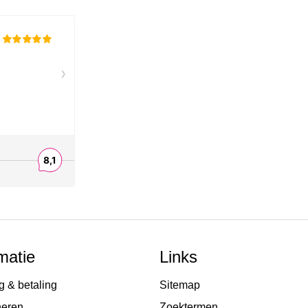
matie
Links
g & betaling
Sitemap
neren
Zoektermen