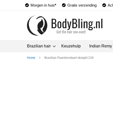
Morgen in huis
*
Gratis verzending
Ach
Brazilian hair
Keuzehulp
Indian Remy
Home
Brazilian Paardenstaart straight 22#
Ga
naar
het
einde
van
de
afbeeldingen-
gallerij