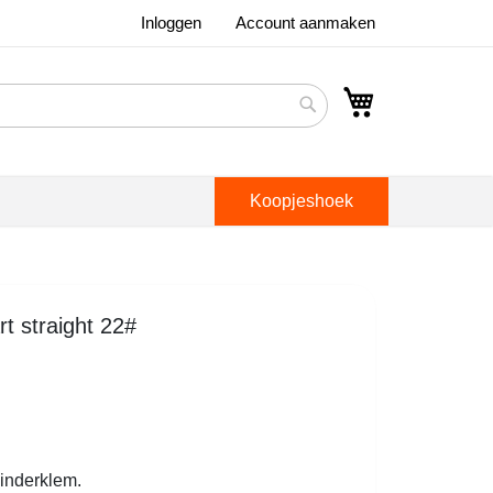
Inloggen
Account aanmaken
Winkelwagen
Search
Koopjeshoek
rt straight 22#
linderklem.