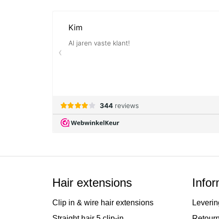
van
de
afbeeldingen-
gallerij
Hair extensions
Infor
Clip in & wire hair extensions
Leverin
Straight hair 5 clip-in
Retour