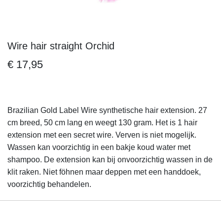
Wire hair straight Orchid
Ga
naar
€ 17,95
het
begin
van
de
Brazilian Gold Label Wire synthetische hair extension. 27
afbeeldingen-
cm breed, 50 cm lang en weegt 130 gram. Het is 1 hair
gallerij
extension met een secret wire. Verven is niet mogelijk.
Wassen kan voorzichtig in een bakje koud water met
shampoo. De extension kan bij onvoorzichtig wassen in de
klit raken. Niet föhnen maar deppen met een handdoek,
voorzichtig behandelen.