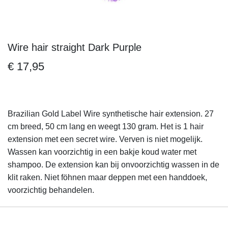
Wire hair straight Dark Purple
Ga
naar
€ 17,95
het
begin
van
de
Brazilian Gold Label Wire synthetische hair extension. 27
afbeeldingen-
cm breed, 50 cm lang en weegt 130 gram. Het is 1 hair
gallerij
extension met een secret wire. Verven is niet mogelijk.
Wassen kan voorzichtig in een bakje koud water met
shampoo. De extension kan bij onvoorzichtig wassen in de
klit raken. Niet föhnen maar deppen met een handdoek,
voorzichtig behandelen.