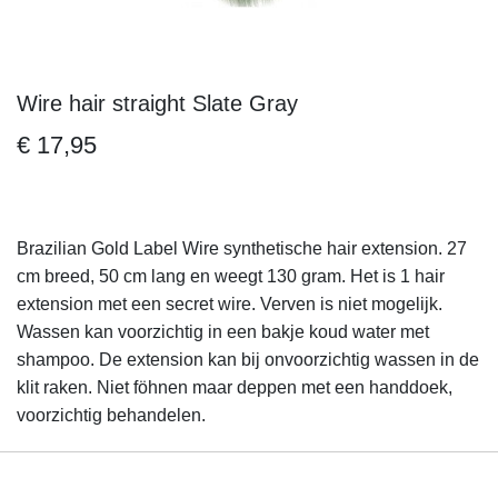
Wire hair straight Slate Gray
Ga
naar
€ 17,95
het
begin
van
de
Brazilian Gold Label Wire synthetische hair extension. 27
afbeeldingen-
cm breed, 50 cm lang en weegt 130 gram. Het is 1 hair
gallerij
extension met een secret wire. Verven is niet mogelijk.
Wassen kan voorzichtig in een bakje koud water met
shampoo. De extension kan bij onvoorzichtig wassen in de
klit raken. Niet föhnen maar deppen met een handdoek,
voorzichtig behandelen.