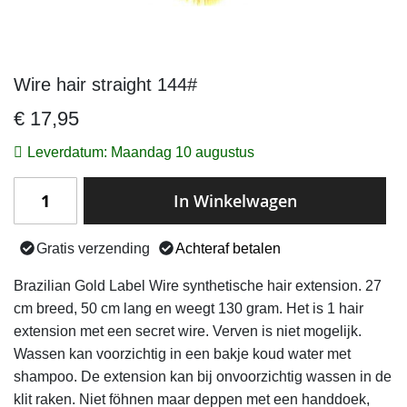
Wire hair straight 144#
Ga
naar
€ 17,95
het
begin
Leverdatum: Maandag 10 augustus
van
de
In Winkelwagen
afbeeldingen-
gallerij
Gratis verzending
Achteraf betalen
Brazilian Gold Label Wire synthetische hair extension. 27
cm breed, 50 cm lang en weegt 130 gram. Het is 1 hair
extension met een secret wire. Verven is niet mogelijk.
Wassen kan voorzichtig in een bakje koud water met
shampoo. De extension kan bij onvoorzichtig wassen in de
klit raken. Niet föhnen maar deppen met een handdoek,