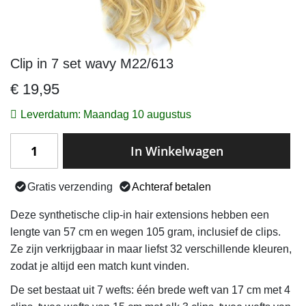
Clip in 7 set wavy M22/613
Ga
naar
€ 19,95
het
begin
Leverdatum: Maandag 10 augustus
van
de
In Winkelwagen
afbeeldingen-
gallerij
Gratis verzending
Achteraf betalen
Deze synthetische clip-in hair extensions hebben een
lengte van 57 cm en wegen 105 gram, inclusief de clips.
Ze zijn verkrijgbaar in maar liefst 32 verschillende kleuren,
zodat je altijd een match kunt vinden.
De set bestaat uit 7 wefts: één brede weft van 17 cm met 4