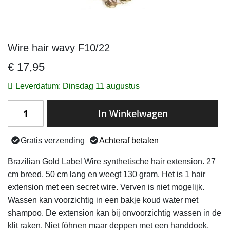
Wire hair wavy F10/22
Ga
naar
€ 17,95
het
begin
Leverdatum: Dinsdag 11 augustus
van
de
In Winkelwagen
afbeeldingen-
gallerij
Gratis verzending
Achteraf betalen
Brazilian Gold Label Wire synthetische hair extension. 27
cm breed, 50 cm lang en weegt 130 gram. Het is 1 hair
extension met een secret wire. Verven is niet mogelijk.
Wassen kan voorzichtig in een bakje koud water met
shampoo. De extension kan bij onvoorzichtig wassen in de
klit raken. Niet föhnen maar deppen met een handdoek,